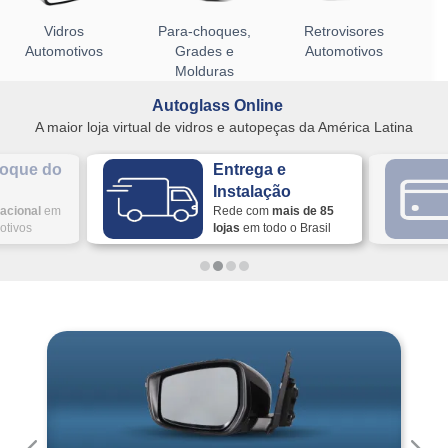
Vidros
Para-choques,
Retrovisores
Automotivos
Grades e
Automotivos
Molduras
Autoglass Online
A maior loja virtual de vidros e autopeças da América Latina
toque do
Entrega e
Instalação
acional
em
Rede com
mais de 85
otivos
lojas
em todo o Brasil