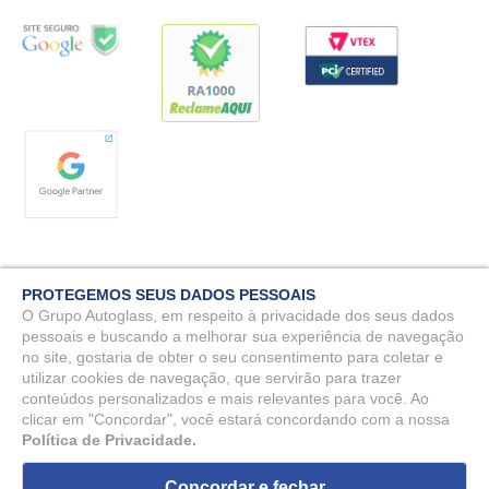
PROTEGEMOS SEUS DADOS PESSOAIS
O Grupo Autoglass, em respeito à privacidade dos seus dados
pessoais e buscando a melhorar sua experiência de navegação
no site, gostaria de obter o seu consentimento para coletar e
Autoglass© 2025 - Todos os direitos reservados. MG Vidros Automotivos
LTDA - CNPJ: 07.571.746/0009-51.
utilizar cookies de navegação, que servirão para trazer
conteúdos personalizados e mais relevantes para você. Ao
Rua Benjamin Constant, 90 - Nossa Sra. da Penha, Vila Velha - ES, 29110-
clicar em "Concordar", você estará concordando com a nossa
150 - DPO: Rafael Ramos Galvão - dpo@autoglass.com.br
Política de Privacidade.
Concordar e fechar