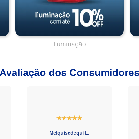
Avaliação dos Consumidore
Melquisedequi L.