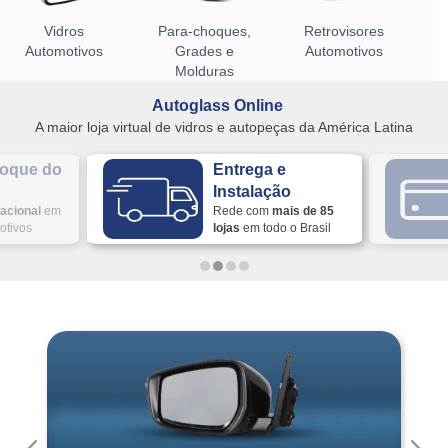
Vidros
Para-choques,
Retrovisores
Automotivos
Grades e
Automotivos
Molduras
Autoglass Online
A maior loja virtual de vidros e autopeças da América Latina
toque do
Entrega e
Instalação
acional
em
Rede com
mais de 85
otivos
lojas
em todo o Brasil