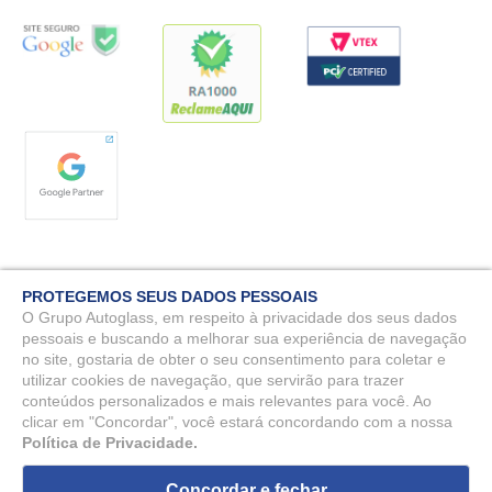
PROTEGEMOS SEUS DADOS PESSOAIS
O Grupo Autoglass, em respeito à privacidade dos seus dados
pessoais e buscando a melhorar sua experiência de navegação
no site, gostaria de obter o seu consentimento para coletar e
Autoglass© 2025 - Todos os direitos reservados. MG Vidros Automotivos
LTDA - CNPJ: 07.571.746/0009-51.
utilizar cookies de navegação, que servirão para trazer
conteúdos personalizados e mais relevantes para você. Ao
Rua Benjamin Constant, 90 - Nossa Sra. da Penha, Vila Velha - ES, 29110-
clicar em "Concordar", você estará concordando com a nossa
150 - DPO: Rafael Ramos Galvão - dpo@autoglass.com.br
Política de Privacidade.
Concordar e fechar