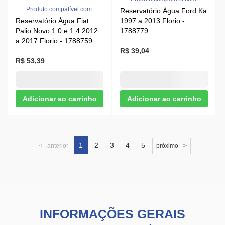
1
2
3
4
5
anterior
próximo
INFORMAÇÕES GERAIS
O que é o Reservatório de Água do
Radiador?
O reservatório de água do radiador, também conhecido
como reservatório de expansão, é uma peça do
sistema
de arrefecimento
do carro responsável por armazenar o
líquido de arrefecimento
que circula no
radiador
e no
motor.