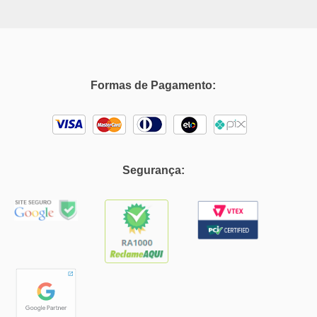
Segurança:
Autoglass© 2025 - Todos os direitos reservados. MG Vidros Automotivos
LTDA - CNPJ: 07.571.746/0009-51.