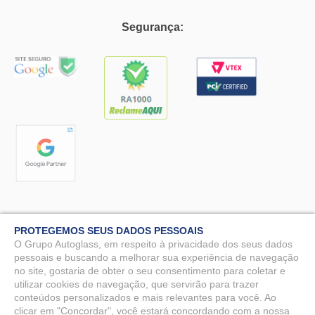
Segurança:
PROTEGEMOS SEUS DADOS PESSOAIS
O Grupo Autoglass, em respeito à privacidade dos seus dados
pessoais e buscando a melhorar sua experiência de navegação
no site, gostaria de obter o seu consentimento para coletar e
Autoglass© 2025 - Todos os direitos reservados. MG Vidros Automotivos
LTDA - CNPJ: 07.571.746/0009-51.
utilizar cookies de navegação, que servirão para trazer
conteúdos personalizados e mais relevantes para você. Ao
Rua Benjamin Constant, 90 - Nossa Sra. da Penha, Vila Velha - ES, 29110-
clicar em "Concordar", você estará concordando com a nossa