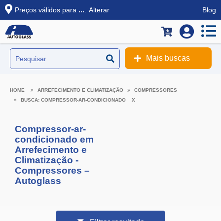
Preços válidos para
...
.
Alterar
Blog
Mais buscas
ARREFECIMENTO E CLIMATIZAÇÃO
COMPRESSORES
BUSCA: COMPRESSOR-AR-CONDICIONADO
X
Compressor-ar-
condicionado em
Arrefecimento e
Climatização -
Compressores –
Autoglass