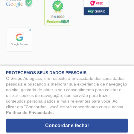
PROTEGEMOS SEUS DADOS PESSOAIS
O Grupo Autoglass, em respeito à privacidade dos seus dados
pessoais e buscando a melhorar sua experiência de navegação
no site, gostaria de obter o seu consentimento para coletar e
Autoglass© 2025 - Todos os direitos reservados. MG Vidros Automotivos
LTDA - CNPJ: 07.571.746/0009-51.
utilizar cookies de navegação, que servirão para trazer
conteúdos personalizados e mais relevantes para você. Ao
Rua Benjamin Constant, 90 - Nossa Sra. da Penha, Vila Velha - ES, 29110-
clicar em "Concordar", você estará concordando com a nossa
150 - DPO: Rafael Ramos Galvão - dpo@autoglass.com.br
Política de Privacidade.
Concordar e fechar