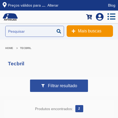
Preços válidos para
...
.
Alterar
Blog
Mais buscas
TECBRIL
Tecbril
Filtrar resultado
Produtos encontrados:
2