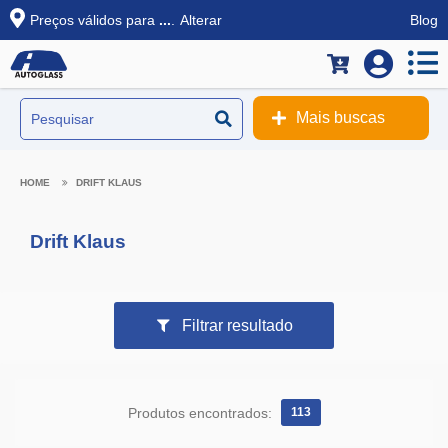
Preços válidos para
...
.
Alterar
Blog
Mais buscas
DRIFT KLAUS
Drift Klaus
Filtrar resultado
Produtos encontrados:
113