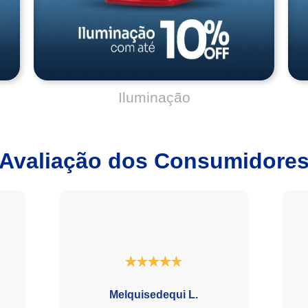
Avaliação dos Consumidore
Melquisedequi L.