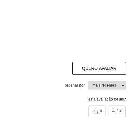
s
QUERO AVALIAR
ordenar por
esta avaliação foi útil?
0
0