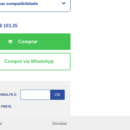
icar compatibilidade
$ 103,35
NSULTE O
FRETE
es
Dúvidas