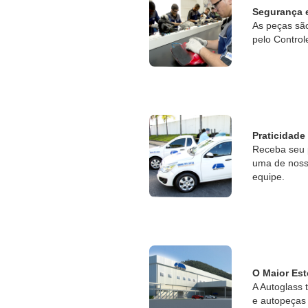
Segurança 
As peças sã
pelo Control
Praticidade
Receba seu 
uma de nossa
equipe.
O Maior Est
A Autoglass 
e autopeças 