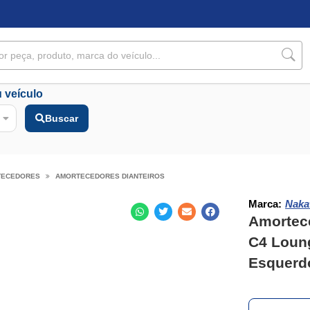
 veículo
Buscar
TECEDORES
AMORTECEDORES DIANTEIROS
Marca:
Naka
Amortece
C4 Loun
Esquerdo