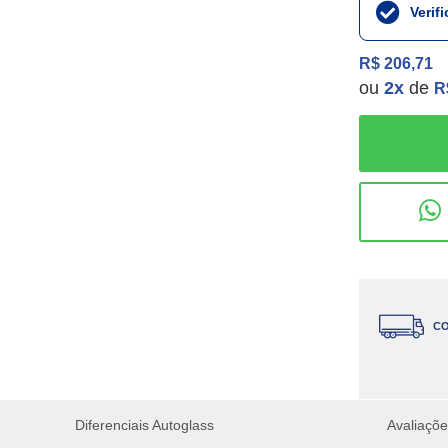
Verif
R$ 206,71
ou
2
x
de
R
CO
Diferenciais Autoglass
Avaliaçõ