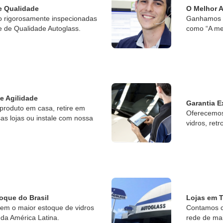
e Qualidade
O Melhor 
o rigorosamente inspecionadas
Ganhamos o
e de Qualidade Autoglass.
como “A me
 e Agilidade
Garantia E
produto em casa, retire em
Oferecemos 
s lojas ou instale com nossa
vidros, retr
oque do Brasil
Lojas em T
tem o maior estoque de vidros
Contamos c
da América Latina.
rede de ma