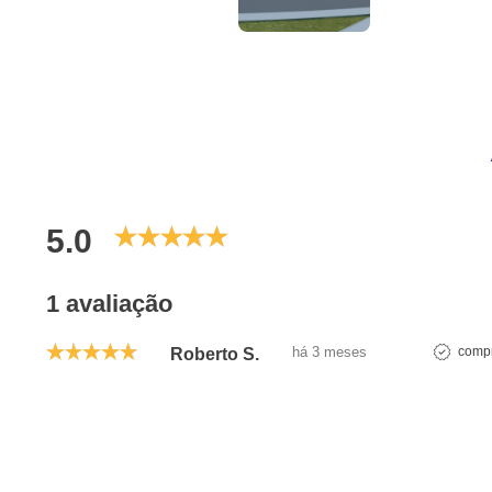
5.0
1 avaliação
há 3 meses
compr
Roberto S.