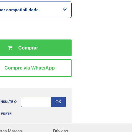
icar compatibilidade
NSULTE O
FRETE
tras Marcas
Dúvidas