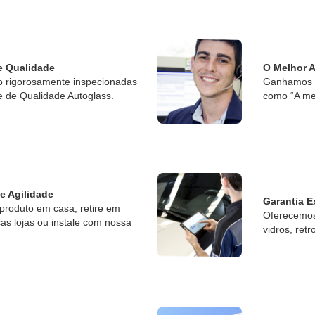
e Qualidade
O Melhor 
o rigorosamente inspecionadas
Ganhamos o
e de Qualidade Autoglass.
como “A me
 e Agilidade
Garantia E
produto em casa, retire em
Oferecemos 
s lojas ou instale com nossa
vidros, retr