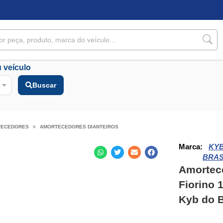
 veículo
Buscar
TECEDORES
AMORTECEDORES DIANTEIROS
Marca:
KY
BRAS
Amortece
Fiorino 
Kyb do B