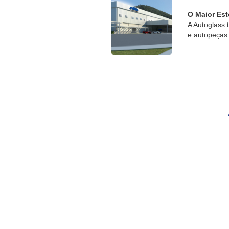
O Maior Est
A Autoglass 
e autopeças 