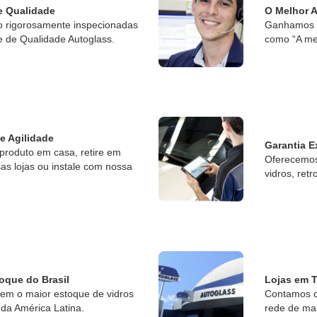
e Qualidade
O Melhor 
o rigorosamente inspecionadas
Ganhamos o
e de Qualidade Autoglass.
como “A me
 e Agilidade
Garantia E
produto em casa, retire em
Oferecemos 
s lojas ou instale com nossa
vidros, retr
oque do Brasil
Lojas em T
tem o maior estoque de vidros
Contamos c
da América Latina.
rede de ma