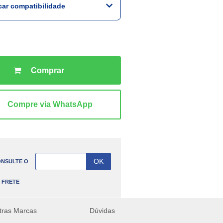
icar compatibilidade
NSULTE O
FRETE
tras Marcas
Dúvidas