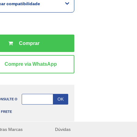
icar compatibilidade
NSULTE O
FRETE
tras Marcas
Dúvidas