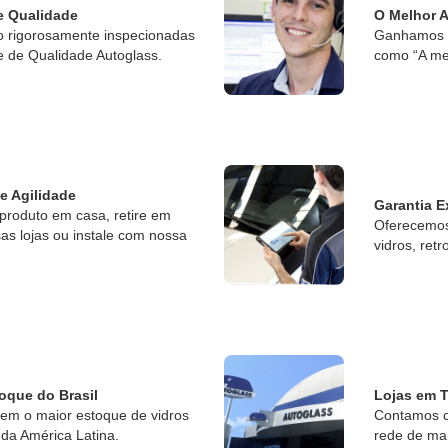
e Qualidade
O Melhor 
o rigorosamente inspecionadas
Ganhamos o
e de Qualidade Autoglass.
como “A me
 e Agilidade
Garantia E
produto em casa, retire em
Oferecemos 
s lojas ou instale com nossa
vidros, retr
oque do Brasil
Lojas em T
tem o maior estoque de vidros
Contamos c
da América Latina.
rede de ma