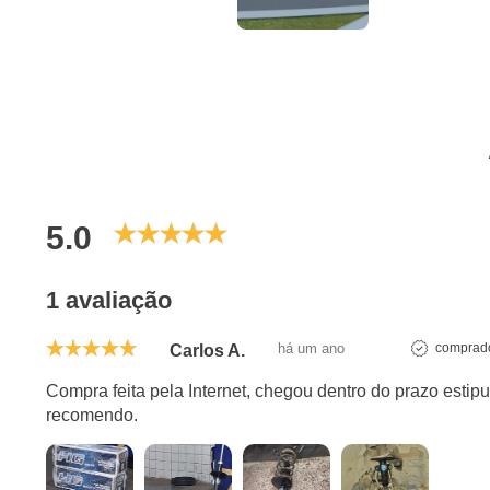
5.0
1 avaliação
há um ano
comprado
Carlos A.
Compra feita pela Internet, chegou dentro do prazo esti
recomendo.