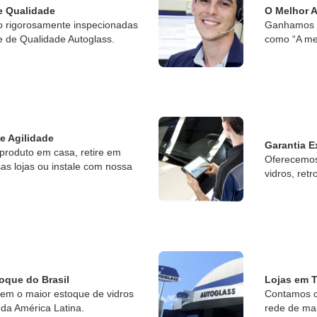
e Qualidade
O Melhor 
o rigorosamente inspecionadas
Ganhamos o
e de Qualidade Autoglass.
como “A me
 e Agilidade
Garantia E
produto em casa, retire em
Oferecemos 
s lojas ou instale com nossa
vidros, retr
oque do Brasil
Lojas em T
tem o maior estoque de vidros
Contamos c
da América Latina.
rede de ma