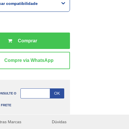
icar compatibilidade
NSULTE O
FRETE
tras Marcas
Dúvidas