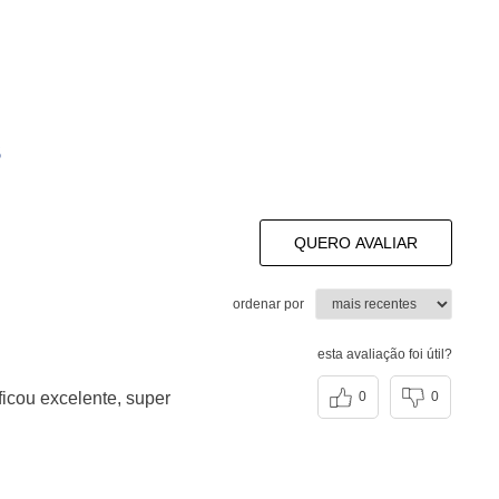
s
QUERO AVALIAR
ordenar por
esta avaliação foi útil?
icou excelente, super
0
0