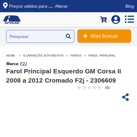
Preços válidos para
...
.
Alterar
Blog
Mais buscas
ILUMINAÇÃO AUTOMOTIVA
FARÓIS
FAROL PRINCIPAL
Marca:
F2J
Farol Principal Esquerdo GM Corsa II
2008 a 2012 Cromado F2j - 2306609
(0)