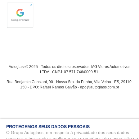
Autoglass© 2025 - Todos os direitos reservados. MG Vidros Automotivos
LTDA - CNPJ: 07.571.746/0009-51.
Rua Benjamin Constant, 90 - Nossa Sra. da Penha, Vila Velha - ES, 29110-
150 - DPO: Rafael Ramos Galvão - dpo@autoglass.com.br
PROTEGEMOS SEUS DADOS PESSOAIS
O Grupo Autoglass, em respeito à privacidade dos seus dados
pessoais e buscando a melhorar sua experiência de navegação no