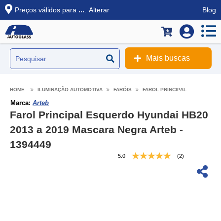
Preços válidos para
...
.
Alterar
Blog
Mais buscas
ILUMINAÇÃO AUTOMOTIVA
FARÓIS
FAROL PRINCIPAL
Marca:
Arteb
Farol Principal Esquerdo Hyundai HB20
2013 a 2019 Mascara Negra Arteb -
1394449
5.0
(2)