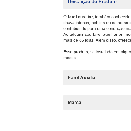
Descrição do Produto
O
farol auxiliar
, também conhecido 
chuva intensa, neblina ou estradas
contribuindo para uma condução mai
Ao adquirir seu
farol auxiliar
em nos
mais de 85 lojas. Além disso, ofere
Esse produto, se instalado em algum
meses.
Farol Auxiliar
Marca