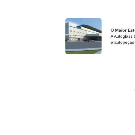
O Maior Est
A Autoglass 
e autopeças 