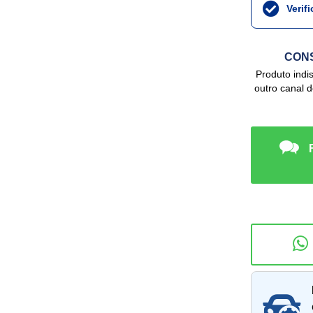
Verif
CONS
Produto indisponível no site, mas podemos ter em
outro canal 
Consu