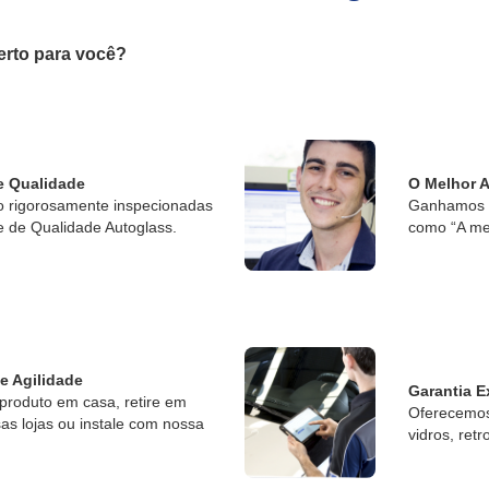
erto para você?
e Qualidade
O Melhor 
o rigorosamente inspecionadas
Ganhamos o
e de Qualidade Autoglass.
como “A me
 e Agilidade
Garantia E
produto em casa, retire em
Oferecemos 
s lojas ou instale com nossa
vidros, retr