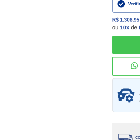
Verif
R$ 1.308,95
ou
10
x
de
Consu
CO