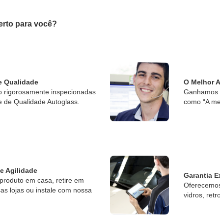
erto para você?
e Qualidade
O Melhor 
o rigorosamente inspecionadas
Ganhamos o
e de Qualidade Autoglass.
como “A me
 e Agilidade
Garantia E
produto em casa, retire em
Oferecemos 
s lojas ou instale com nossa
vidros, retr