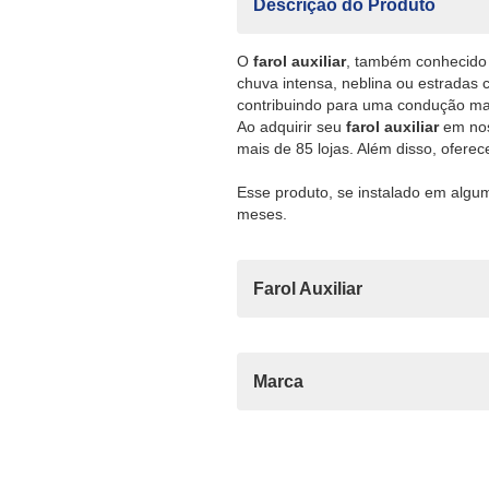
Descrição do Produto
O
farol auxiliar
, também conhecido 
chuva intensa, neblina ou estradas
contribuindo para uma condução mai
Ao adquirir seu
farol auxiliar
em nos
mais de 85 lojas. Além disso, ofere
Esse produto, se instalado em algum
meses.
Farol Auxiliar
Marca