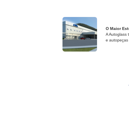
O Maior Est
A Autoglass 
e autopeças 