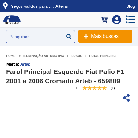
Preços válidos para
...
.
Alterar
Blog
Mais buscas
ILUMINAÇÃO AUTOMOTIVA
FARÓIS
FAROL PRINCIPAL
Marca:
Arteb
Farol Principal Esquerdo Fiat Palio F1
2001 a 2006 Cromado Arteb - 659889
5.0
(1)