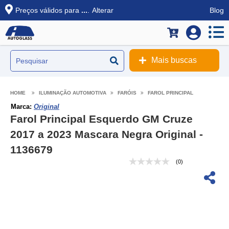
Preços válidos para
...
.
Alterar
Blog
Mais buscas
ILUMINAÇÃO AUTOMOTIVA
FARÓIS
FAROL PRINCIPAL
Marca:
Original
Farol Principal Esquerdo GM Cruze
2017 a 2023 Mascara Negra Original -
1136679
(0)