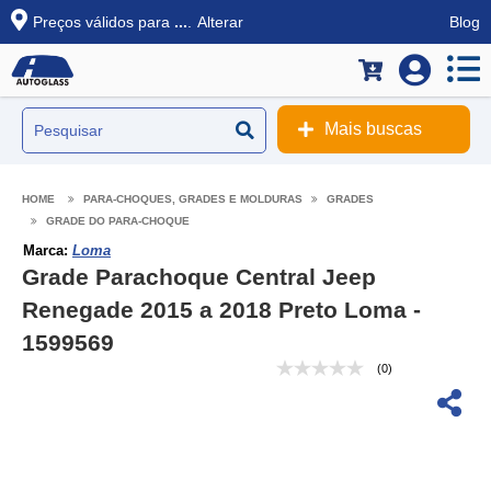
Preços válidos para
...
.
Alterar
Blog
Mais buscas
PARA-CHOQUES, GRADES E MOLDURAS
GRADES
GRADE DO PARA-CHOQUE
Marca:
Loma
Grade Parachoque Central Jeep
Renegade 2015 a 2018 Preto Loma -
1599569
(0)