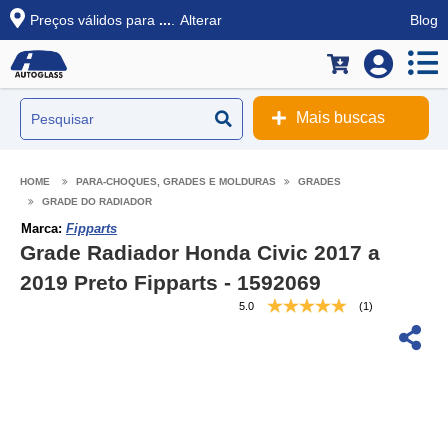
Preços válidos para
...
.
Alterar
Blog
Mais buscas
PARA-CHOQUES, GRADES E MOLDURAS
GRADES
GRADE DO RADIADOR
Marca:
Fipparts
Grade Radiador Honda Civic 2017 a
2019 Preto Fipparts - 1592069
5.0
(1)