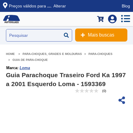
Preços válidos para
...
.
Alterar
Blog
Mais buscas
PARA-CHOQUES, GRADES E MOLDURAS
PARA-CHOQUES
GUIA DE PARA-CHOQUE
Marca:
Loma
Guia Parachoque Traseiro Ford Ka 1997
a 2001 Esquerdo Loma - 1593369
(0)