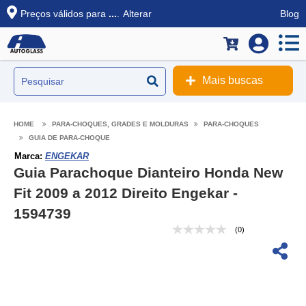
Preços válidos para
...
.
Alterar
Blog
Mais buscas
PARA-CHOQUES, GRADES E MOLDURAS
PARA-CHOQUES
GUIA DE PARA-CHOQUE
Marca:
ENGEKAR
Guia Parachoque Dianteiro Honda New
Fit 2009 a 2012 Direito Engekar -
1594739
(0)