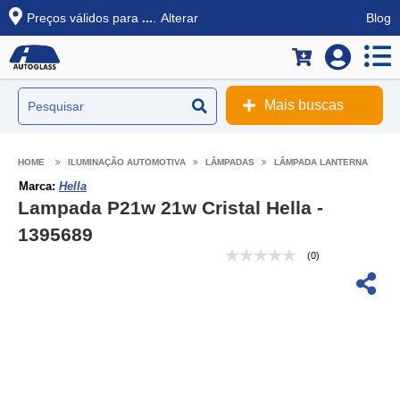
Preços válidos para
...
.
Alterar
Blog
Mais buscas
ILUMINAÇÃO AUTOMOTIVA
LÂMPADAS
LÂMPADA LANTERNA
Marca:
Hella
Lampada P21w 21w Cristal Hella -
1395689
(0)