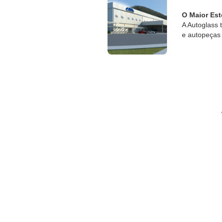
O Maior Est
A Autoglass 
e autopeças 