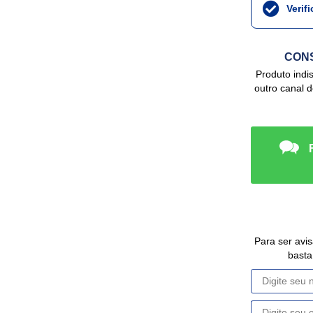
Verif
CONS
Produto indisponível no site, mas podemos ter em
outro canal 
Para ser avisado da disponibilidade deste Produto,
basta