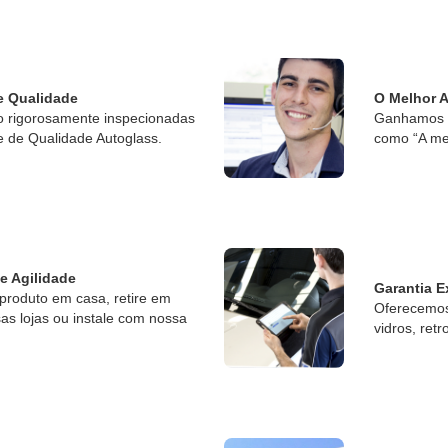
e Qualidade
O Melhor 
o rigorosamente inspecionadas
Ganhamos o
e de Qualidade Autoglass.
como “A me
 e Agilidade
Garantia E
produto em casa, retire em
Oferecemos 
s lojas ou instale com nossa
vidros, retr