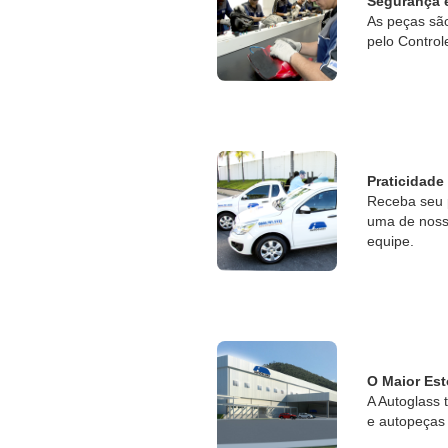
Segurança 
As peças sã
pelo Control
Praticidade
Receba seu 
uma de nossa
equipe.
O Maior Est
A Autoglass 
e autopeças 