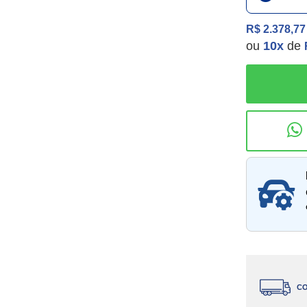
R$ 2.378,77
ou
10
x
de
Consu
CO