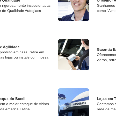
e Qualidade
O Melhor 
o rigorosamente inspecionadas
Ganhamos o
e de Qualidade Autoglass.
como “A me
 e Agilidade
Garantia E
produto em casa, retire em
Oferecemos 
s lojas ou instale com nossa
vidros, retr
oque do Brasil
Lojas em T
tem o maior estoque de vidros
Contamos c
da América Latina.
rede de ma