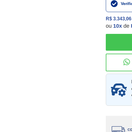
Verif
R$ 3.343,06
ou
10
x
de
Consu
CO