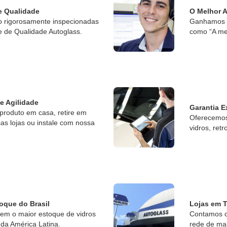
e Qualidade
O Melhor 
o rigorosamente inspecionadas
Ganhamos o
e de Qualidade Autoglass.
como “A me
 e Agilidade
Garantia E
produto em casa, retire em
Oferecemos 
s lojas ou instale com nossa
vidros, retr
oque do Brasil
Lojas em T
tem o maior estoque de vidros
Contamos c
da América Latina.
rede de ma