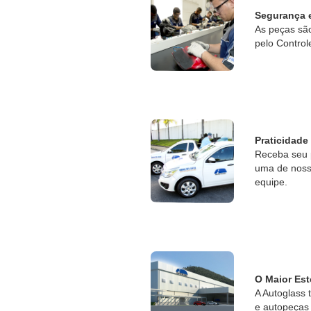
Segurança 
As peças sã
pelo Control
Praticidade
Receba seu 
uma de nossa
equipe.
O Maior Est
A Autoglass 
e autopeças 