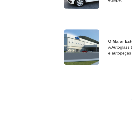
O Maior Est
A Autoglass 
e autopeças 