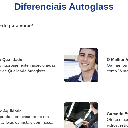
Diferenciais Autoglass
erto para você?
e Qualidade
O Melhor 
o rigorosamente inspecionadas
Ganhamos o
e de Qualidade Autoglass.
como “A me
 e Agilidade
Garantia E
produto em casa, retire em
Oferecemos 
s lojas ou instale com nossa
vidros, retr