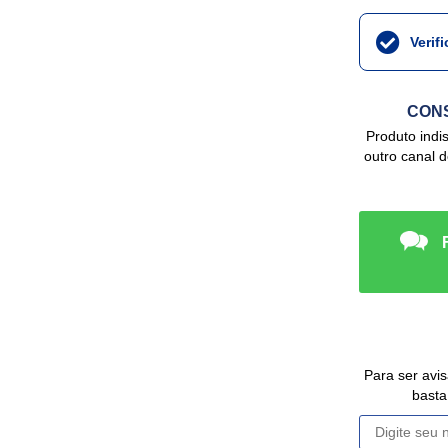
Verif
CONS
Produto indisponível no site, mas podemos ter em
outro canal 
Para ser avisado da disponibilidade deste Produto,
basta