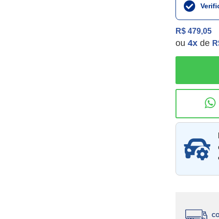
Verif
R$ 479,05
ou
4
x
de
R
Consu
CO