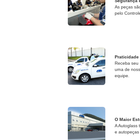
Segurança 
As peças sã
pelo Control
Praticidade
Receba seu 
uma de nossa
equipe.
O Maior Est
A Autoglass 
e autopeças 