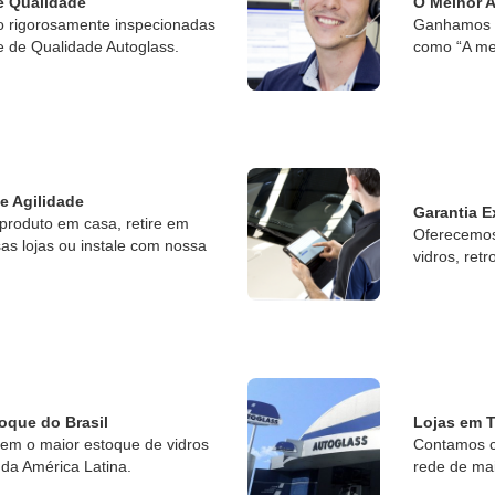
e Qualidade
O Melhor 
o rigorosamente inspecionadas
Ganhamos o
e de Qualidade Autoglass.
como “A me
 e Agilidade
Garantia E
produto em casa, retire em
Oferecemos 
s lojas ou instale com nossa
vidros, retr
oque do Brasil
Lojas em T
tem o maior estoque de vidros
Contamos c
da América Latina.
rede de ma