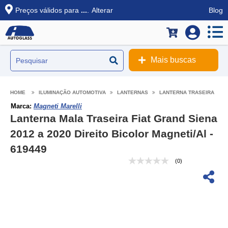
Preços válidos para
...
.
Alterar
Blog
Mais buscas
ILUMINAÇÃO AUTOMOTIVA
LANTERNAS
LANTERNA TRASEIRA
Marca:
Magneti Marelli
Lanterna Mala Traseira Fiat Grand Siena
2012 a 2020 Direito Bicolor Magneti/Al -
619449
(0)