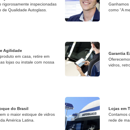
o rigorosamente inspecionadas
Ganhamos o
e de Qualidade Autoglass.
como “A me
 e Agilidade
Garantia E
produto em casa, retire em
Oferecemos 
s lojas ou instale com nossa
vidros, retr
oque do Brasil
Lojas em T
tem o maior estoque de vidros
Contamos c
da América Latina.
rede de ma