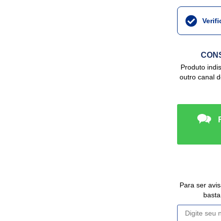
Verif
CONS
Produto indisponível no site, mas podemos ter em
outro canal 
Para ser avisado da disponibilidade deste Produto,
basta