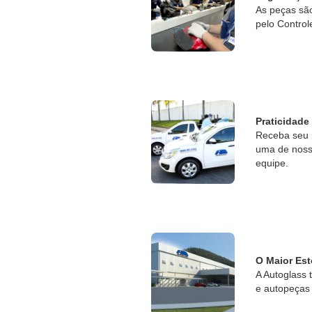
As peças sã
pelo Control
Praticidade
Receba seu 
uma de nossa
equipe.
O Maior Est
A Autoglass 
e autopeças 