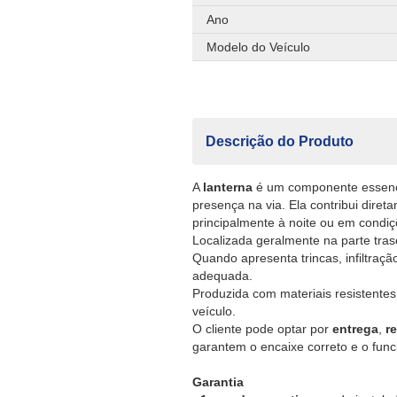
Ano
Modelo do Veículo
Descrição do Produto
A
lanterna
é um componente essencia
presença na via. Ela contribui dire
principalmente à noite ou em condiçõ
Localizada geralmente na parte tras
Quando apresenta trincas, infiltraçã
adequada.
Produzida com materiais resistentes 
veículo.
O cliente pode optar por
entrega
,
r
garantem o encaixe correto e o fu
Garantia