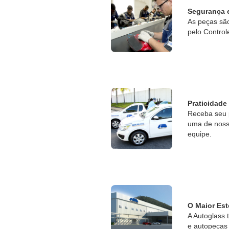
Segurança 
As peças sã
pelo Control
Praticidade
Receba seu 
uma de nossa
equipe.
O Maior Est
A Autoglass 
e autopeças 