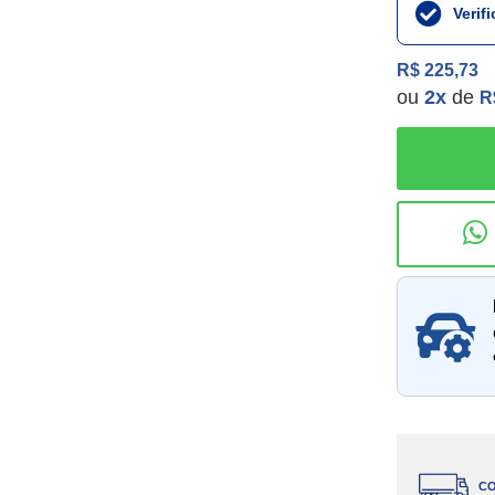
Verif
R$ 225,73
ou
2
x
de
R
Consu
CO