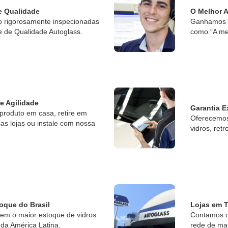
e Qualidade
O Melhor 
o rigorosamente inspecionadas
Ganhamos o
e de Qualidade Autoglass.
como “A me
 e Agilidade
Garantia E
produto em casa, retire em
Oferecemos 
s lojas ou instale com nossa
vidros, retr
oque do Brasil
Lojas em T
tem o maior estoque de vidros
Contamos c
da América Latina.
rede de ma