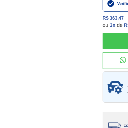
Verif
R$ 363,47
ou
3
x
de
R
Consu
CO