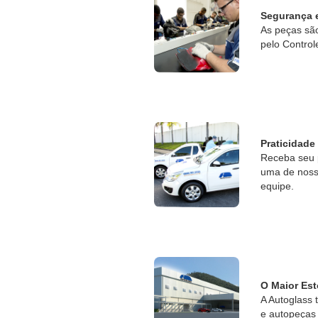
Segurança 
As peças sã
pelo Control
Praticidade
Receba seu 
uma de nossa
equipe.
O Maior Est
A Autoglass 
e autopeças 