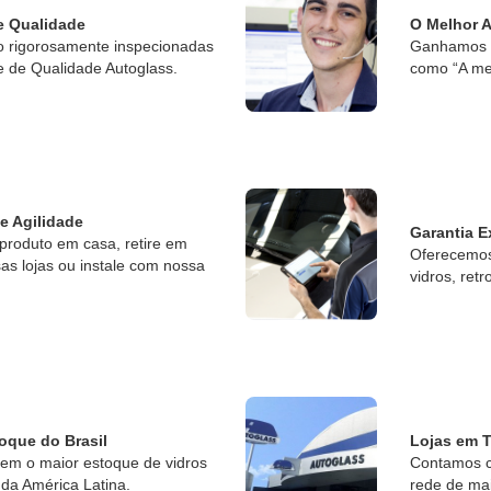
e Qualidade
O Melhor 
o rigorosamente inspecionadas
Ganhamos o
e de Qualidade Autoglass.
como “A me
 e Agilidade
Garantia E
produto em casa, retire em
Oferecemos 
s lojas ou instale com nossa
vidros, retr
oque do Brasil
Lojas em T
tem o maior estoque de vidros
Contamos c
da América Latina.
rede de ma