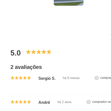
5.0
2 avaliações
há 8 meses
comprad
Sergio S.
há 2 anos
comprador ver
André