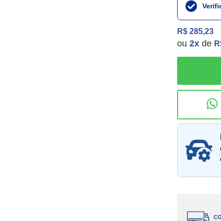
Verif
R$ 285,23
ou
2
x
de
R
Consu
CO