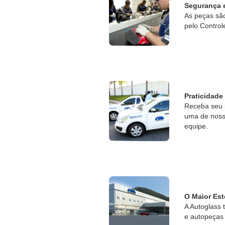
Segurança 
As peças sã
pelo Control
Praticidade
Receba seu 
uma de nossa
equipe.
O Maior Est
A Autoglass 
e autopeças 