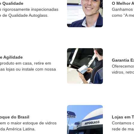
e Qualidade
O Melhor 
o rigorosamente inspecionadas
Ganhamos o
e de Qualidade Autoglass.
como “A me
 e Agilidade
Garantia E
produto em casa, retire em
Oferecemos 
s lojas ou instale com nossa
vidros, retr
oque do Brasil
Lojas em T
tem o maior estoque de vidros
Contamos c
da América Latina.
rede de ma