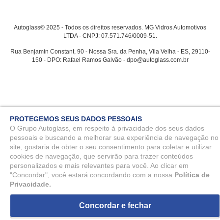
Autoglass© 2025 - Todos os direitos reservados. MG Vidros Automotivos
LTDA - CNPJ: 07.571.746/0009-51.
Rua Benjamin Constant, 90 - Nossa Sra. da Penha, Vila Velha - ES, 29110-
150 - DPO: Rafael Ramos Galvão - dpo@autoglass.com.br
PROTEGEMOS SEUS DADOS PESSOAIS
O Grupo Autoglass, em respeito à privacidade dos seus dados
pessoais e buscando a melhorar sua experiência de navegação no
site, gostaria de obter o seu consentimento para coletar e utilizar
cookies de navegação, que servirão para trazer conteúdos
personalizados e mais relevantes para você. Ao clicar em
"Concordar", você estará concordando com a nossa
Política de
Privacidade.
Concordar e fechar
ou
3
x
de
R$ 128,74
R$ 386,23