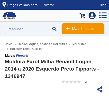
Preços válidos para
...
.
Alterar
Blog
Mais buscas
PARA-CHOQUES, GRADES E MOLDURAS
MOLDURAS
MOLDURA FAROL AUXILIAR
Marca:
Fipparts
Moldura Farol Milha Renault Logan
2014 a 2020 Esquerdo Preto Fipparts -
1346947
(0)