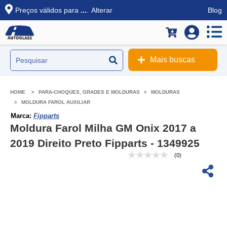
Preços válidos para
...
.
Alterar
Blog
Mais buscas
PARA-CHOQUES, GRADES E MOLDURAS
MOLDURAS
MOLDURA FAROL AUXILIAR
Marca:
Fipparts
Moldura Farol Milha GM Onix 2017 a
2019 Direito Preto Fipparts - 1349925
(0)