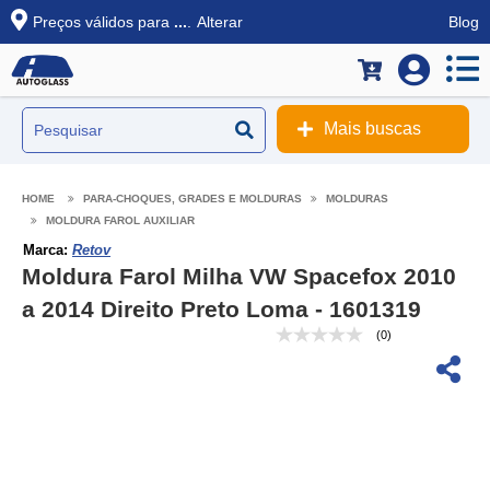
Preços válidos para
...
.
Alterar
Blog
Mais buscas
PARA-CHOQUES, GRADES E MOLDURAS
MOLDURAS
MOLDURA FAROL AUXILIAR
Marca:
Retov
Moldura Farol Milha VW Spacefox 2010
a 2014 Direito Preto Loma - 1601319
(0)