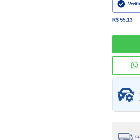
Verif
R$ 55,13
Consu
CO