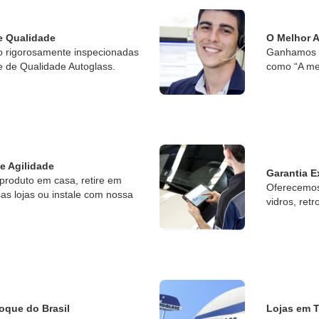
e Qualidade
O Melhor 
o rigorosamente inspecionadas
Ganhamos o
e de Qualidade Autoglass.
como “A me
 e Agilidade
Garantia E
produto em casa, retire em
Oferecemos 
s lojas ou instale com nossa
vidros, retr
oque do Brasil
Lojas em T