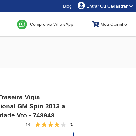
Blog
Entrar Ou Cadastrar
Compre via WhatsApp
Meu Carrinho
Traseira Vigia
ional GM Spin 2013 a
dade Vto - 748948
4.0
(1)