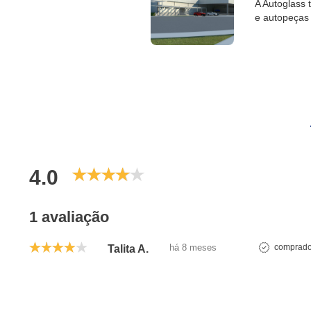
A Autoglass 
e autopeças 
4.0
1 avaliação
há 8 meses
comprador
Talita A.