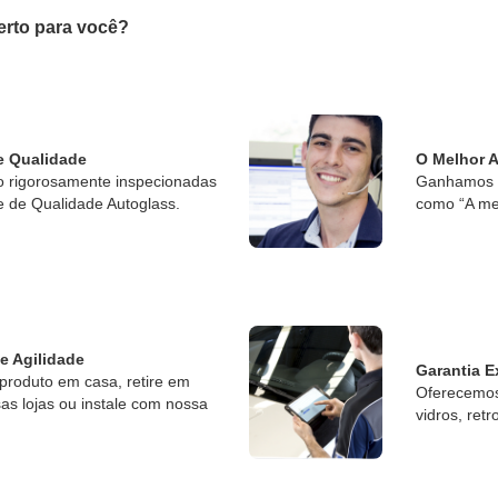
erto para você?
e Qualidade
O Melhor 
o rigorosamente inspecionadas
Ganhamos o
e de Qualidade Autoglass.
como “A me
 e Agilidade
Garantia E
produto em casa, retire em
Oferecemos 
s lojas ou instale com nossa
vidros, retr