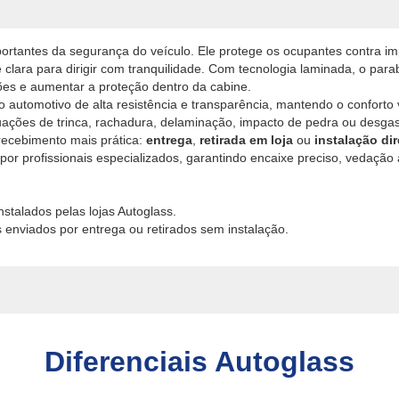
ortantes da segurança do veículo. Ele protege os ocupantes contra imp
e clara para dirigir com tranquilidade. Com tecnologia laminada, o parab
ões e aumentar a proteção dentro da cabine.
 automotivo de alta resistência e transparência, mantendo o conforto 
ituações de trinca, rachadura, delaminação, impacto de pedra ou desga
recebimento mais prática:
entrega
,
retirada em loja
ou
instalação di
da por profissionais especializados, garantindo encaixe preciso, veda
stalados pelas lojas Autoglass.
 enviados por entrega ou retirados sem instalação.
Diferenciais Autoglass