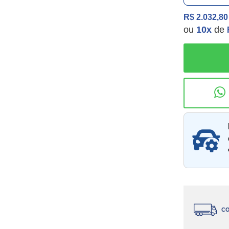
R$ 2.032,80
ou
10
x
de
Consu
CO