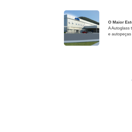
O Maior Est
A Autoglass 
e autopeças 