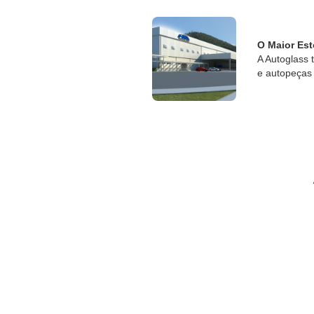
O Maior Est
A Autoglass 
e autopeças 