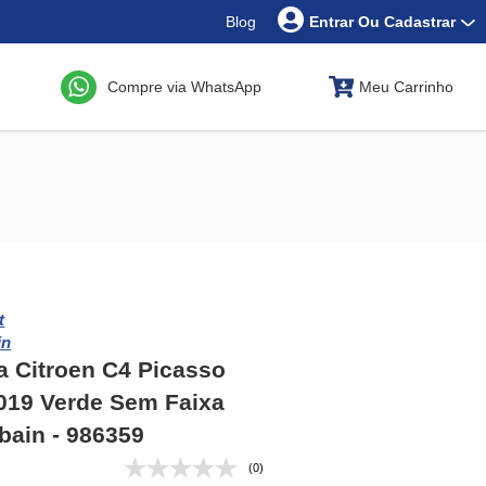
Blog
Entrar Ou Cadastrar
Compre via WhatsApp
Meu Carrinho
t
in
a Citroen C4 Picasso
019 Verde Sem Faixa
bain - 986359
(0)