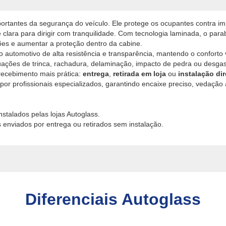
ortantes da segurança do veículo. Ele protege os ocupantes contra imp
e clara para dirigir com tranquilidade. Com tecnologia laminada, o parab
ões e aumentar a proteção dentro da cabine.
 automotivo de alta resistência e transparência, mantendo o conforto 
ituações de trinca, rachadura, delaminação, impacto de pedra ou desga
recebimento mais prática:
entrega
,
retirada em loja
ou
instalação di
da por profissionais especializados, garantindo encaixe preciso, veda
stalados pelas lojas Autoglass.
 enviados por entrega ou retirados sem instalação.
Diferenciais Autoglass