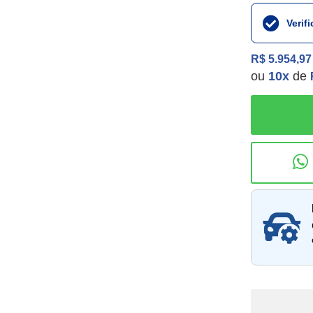
Verif
R$ 5.954,97
ou
10
x
de
Consu