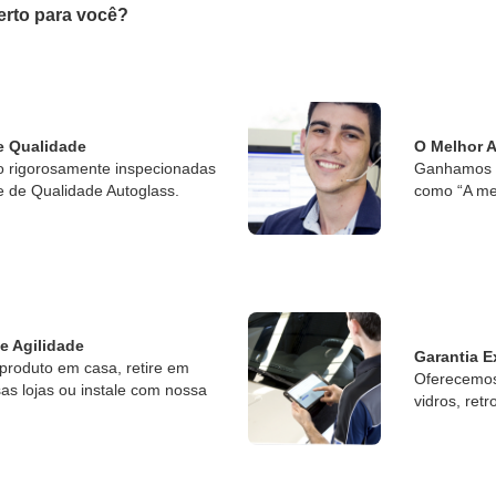
erto para você?
e Qualidade
O Melhor 
o rigorosamente inspecionadas
Ganhamos o
e de Qualidade Autoglass.
como “A me
 e Agilidade
Garantia E
produto em casa, retire em
Oferecemos 
s lojas ou instale com nossa
vidros, retr