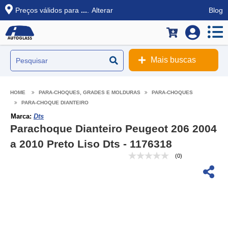
Preços válidos para
...
.
Alterar
Blog
Mais buscas
PARA-CHOQUES, GRADES E MOLDURAS
PARA-CHOQUES
PARA-CHOQUE DIANTEIRO
Marca:
Dts
Parachoque Dianteiro Peugeot 206 2004
a 2010 Preto Liso Dts - 1176318
(0)