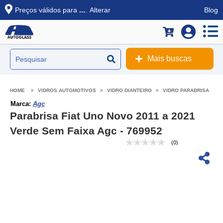
Preços válidos para
...
.
Alterar
Blog
Mais buscas
VIDROS AUTOMOTIVOS
VIDRO DIANTEIRO
VIDRO PARABRISA
Marca:
Agc
Parabrisa Fiat Uno Novo 2011 a 2021
Verde Sem Faixa Agc - 769952
(0)