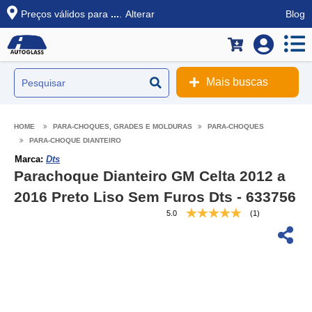
Preços válidos para
...
.
Alterar
Blog
Mais buscas
PARA-CHOQUES, GRADES E MOLDURAS
PARA-CHOQUES
PARA-CHOQUE DIANTEIRO
Marca:
Dts
Parachoque Dianteiro GM Celta 2012 a
2016 Preto Liso Sem Furos Dts - 633756
5.0
(1)