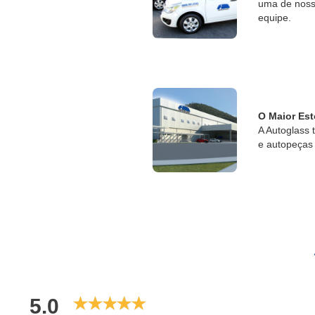
uma de nossa
equipe.
O Maior Est
A Autoglass 
e autopeças 
5.0