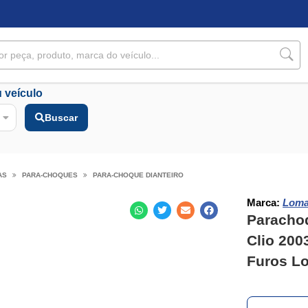
 veículo
Buscar
AS
PARA-CHOQUES
PARA-CHOQUE DIANTEIRO
Marca:
Lom
Parachoq
Clio 200
Furos L