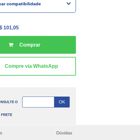
icar compatibilidade
$ 101,05
NSULTE O
FRETE
es
Dúvidas