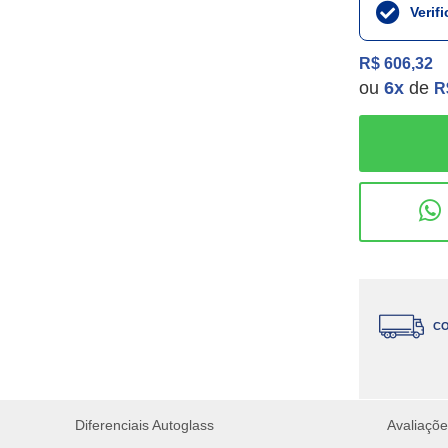
Verif
R$ 606,32
ou
6
x
de
R
CO
Diferenciais Autoglass
Avaliaçõ