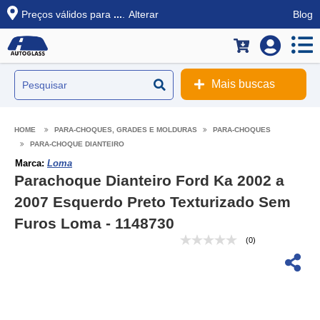
Preços válidos para
...
.
Alterar
Blog
Mais buscas
PARA-CHOQUES, GRADES E MOLDURAS
PARA-CHOQUES
PARA-CHOQUE DIANTEIRO
Marca:
Loma
Parachoque Dianteiro Ford Ka 2002 a
2007 Esquerdo Preto Texturizado Sem
Furos Loma - 1148730
(0)