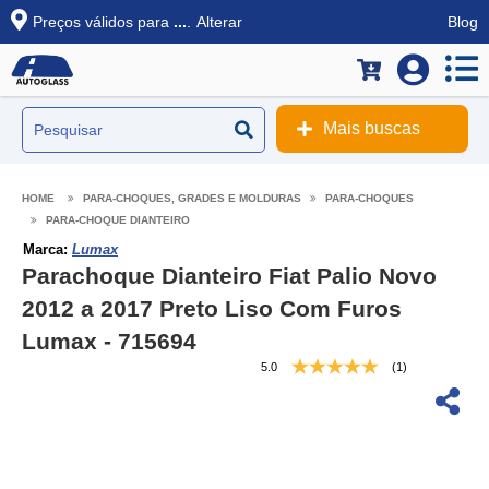
Preços válidos para
...
.
Alterar
Blog
Mais buscas
PARA-CHOQUES, GRADES E MOLDURAS
PARA-CHOQUES
PARA-CHOQUE DIANTEIRO
Marca:
Lumax
Parachoque Dianteiro Fiat Palio Novo
2012 a 2017 Preto Liso Com Furos
Lumax - 715694
5.0
(1)