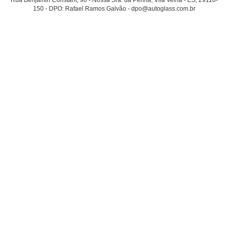
Rua Benjamin Constant, 90 - Nossa Sra. da Penha, Vila Velha - ES, 29110-
150 - DPO: Rafael Ramos Galvão - dpo@autoglass.com.br