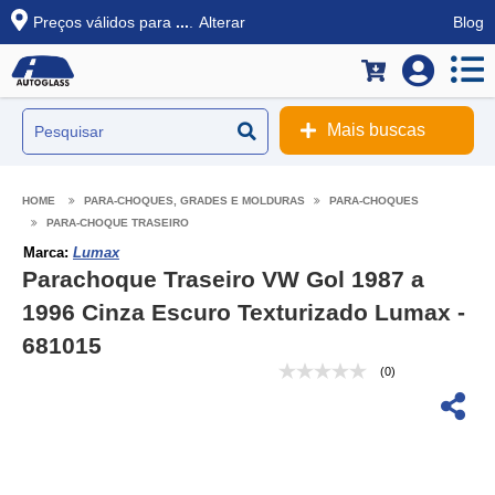
Preços válidos para
...
.
Alterar
Blog
Mais buscas
PARA-CHOQUES, GRADES E MOLDURAS
PARA-CHOQUES
PARA-CHOQUE TRASEIRO
Marca:
Lumax
Parachoque Traseiro VW Gol 1987 a
1996 Cinza Escuro Texturizado Lumax -
681015
(0)